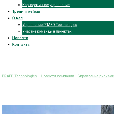
Корпоративное управление
Тренинг кейсы
О нас
Управление PRAED Technologies
Участие команды в проектах
Новости
Контакты
Миссия, статус и подч
PRAED Technologies
>
Новости компании
>
Управление рискам