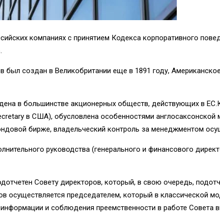
сийских компаниях с принятием Кодекса корпоративного поведе
.
в был создан в Великобритании еще в 1891 году, Американско
дена в большинстве акционерных обществ, действующих в ЕС.
Secretary в США), обусловлена особенностями англосаксонской 
ондовой бирже, владельческий контроль за менеджментом осу
лни­тельного руководства (генерального и финансового директ
отчетен Совету директоров, который, в свою оче­редь, подотч
в осуществляется председателем, который в классической мо
я информа­ции и соблюдения преемственности в работе Совета 