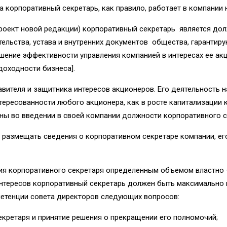
а корпоративный секретарь, как правило, работает в компании 
(проект новой редакции) корпоративный секретарь является 
ьства, устава и внутренних документов общества, гарантиру
ышение эффективности управления компанией в интересах ее а
доходности бизнеса].
вителя и защитника интересов акционеров. Его деятельность на
ересованности любого акционера, как в росте капитализации 
ны во введении в своей компании должности корпоративного с
размещать сведения о корпоративном секретаре компании, его
ия корпоративного секретаря определенным объемом властно 
интересов корпоративный секретарь должен быть максимально 
петенции совета директоров следующих вопросов:
кретаря и принятие решения о прекращении его полномочий;