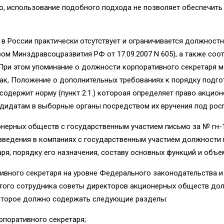
о, использование подобного подхода не позволяет обеспечить
 в России практически отсутствует и ограничивается должност
ом Минздравсоцразвития РФ от 17.09.2007 N 605), а также с
 При этом упоминание о должности корпоративного секретаря 
ак, Положение о дополнительных требованиях к порядку подго
содержит норму (пункт 2.1.) котороая определяет право акци
ндидатам в выборные органы посредством их вручения под рос
онерных обществ с государственным участием письмо за № гн-
введения в компаниях с государственным участием должности
ря, порядку его назначения, составу основных функций и объе
тивного секретаря на уровне Федерального законодательства 
 этого сотрудника советы директоров акционерных обществ до
которое должно содержать следующие разделы:
рпоративного секретаря;