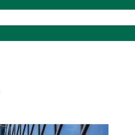
иненность Корпоративн
и
>
Миссия, статус и подчиненность Корпоративного секретаря.