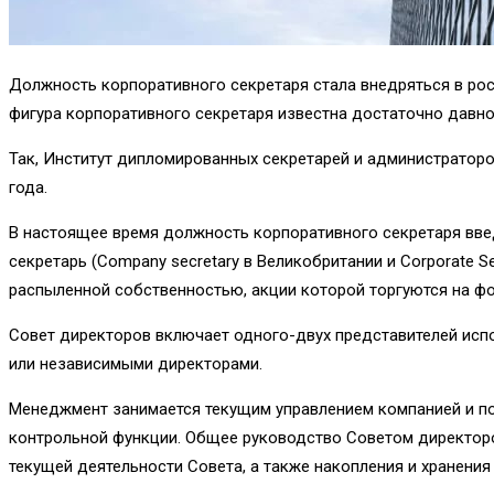
Должность корпоративного секретаря стала внедряться в рос
фигура корпоративного секретаря известна достаточно давно
Так, Институт дипломированных секретарей и администраторо
года.
В настоящее время должность корпоративного секретаря вве
секретарь (Company secretary в Великобритании и Corporate 
распыленной собственностью, акции которой торгуются на ф
Совет директоров включает одного-двух представителей испо
или не­зависимыми директорами.
Менеджмент занимается текущим управлением ком­панией и под
контрольной функции. Общее руководство Советом директоро
текущей деятельности Совета, а также накопления и хранени