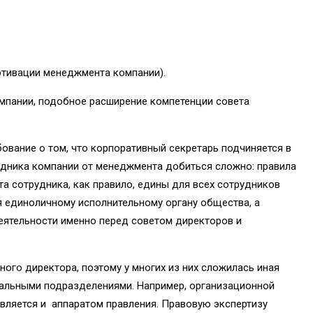
отивации менеджмента компании).
мпании, подобное расширение компетенции совета
вание о том, что корпоративный секретарь подчиняется в
удника компании от менеджмента добиться сложно: правила
а сотрудника, как правило, едины для всех сотрудников
я единоличному исполнительному органу общества, а
еятельности именно перед советом директоров и
ного директора, поэтому у многих из них сложилась иная
альными подразделениями. Напри­мер, организационной
вляется и аппаратом правления. Правовую экспертизу