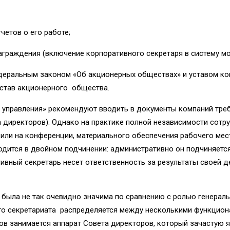
четов о его работе;
аграждения (включение корпоративного секретаря в систему м
деральным законом «Об акционерных обществах» и уставом ко
устав акционерного общества.
управления» рекомендуют вводить в документы компаний требо
 директоров). Однако на практике полной независимости сотр
или на конференции, материального обеспечения рабочего мест
ходится в двойном подчинении: административно он подчиняетс
вный секретарь несет ответственность за результаты своей д
 была не так очевидно значима по сравнению с ролью гене­раль
ого секретариата распределяется между несколькими функцион
в занимается аппарат Совета директоров, который зачастую я