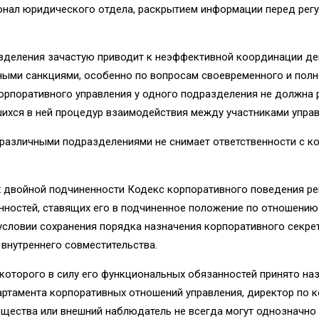
нал юридического отдела, раскрытием ин­формации перед регу
разделения зачастую приводит к неэффективной координации д
ными санкциями, особенно по вопросам своевременного и полн
орпоративного управления у одного подразделения не должна р
шихся в ней процедур взаимодействия между участниками упра
различными подразделениями не снимает ответственности с ко
ях двойной подчиненности Кодекс корпоративного поведения 
нностей, ставящих его в подчиненное положение по отношению
условии сохранения порядка назначения корпоративного секре
 внутреннего совместительства.
которого в силу его функциональных обязанностей принято на
артамента корпоративных отношений управления, директор по к
бщества или внешний наблюдатель не всегда могут однозначно 