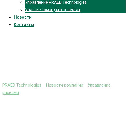
Управление PRAED Technologies
Участие команды в проектах
Новости
Контакты
Организационная
структура Системы
управления рисками.
PRAED Technologies
>
Новости компании
>
Управление
рисками
>
Организационная структура Системы управления
рисками.