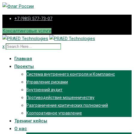
Skip
+7 (985) 577-73-07
to
content
Консалтинговые услуги
x
Главная
Проекты
Система внутреннего контроля и Комплаенс
Управление рисками
Внутренний аудит
Противодействие мошенничеству
Разграничение критических полномочий
Корпоративное управление
Тренинг кейсы
О нас