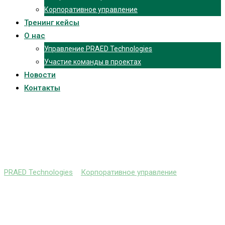
Корпоративное управление
Тренинг кейсы
О нас
Управление PRAED Technologies
Участие команды в проектах
Новости
Контакты
Метод Дельфи (Delphi
method).
PRAED Technologies
>
Корпоративное управление
>
Метод
Дельфи (Delphi method).