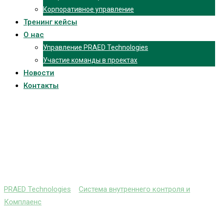
Корпоративное управление
Тренинг кейсы
О нас
Управление PRAED Technologies
Участие команды в проектах
Новости
Контакты
Система внутреннего
контроля и
Комплаенс.
PRAED Technologies
>
Система внутреннего контроля и
Комплаенс
>
Система внутреннего контроля и Комплаенс.